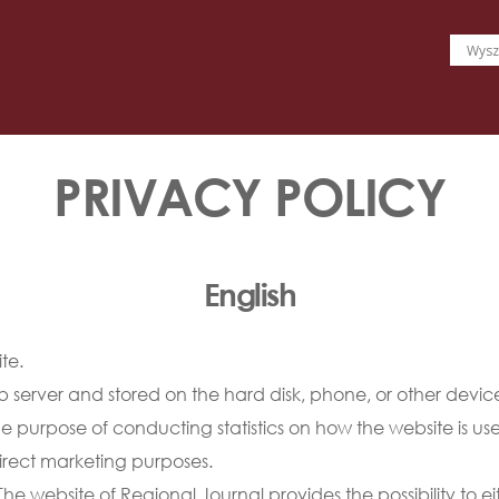
PRIVACY POLICY
English
te.
web server and stored on the hard disk, phone, or other devi
he purpose of conducting statistics on how the website is use
direct marketing purposes.
he website of Regional Journal provides the possibility to eit