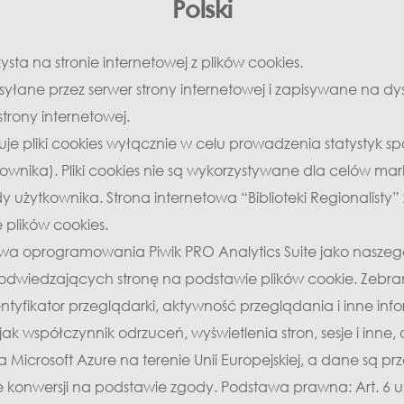
Polski
ysta na stronie internetowej z plików cookies.
e wysyłane przez serwer strony internetowej i zapisywane na 
trony internetowej.
uje pliki cookies wyłącznie w celu prowadzenia statystyk spo
ytkownika). Pliki cookies nie są wykorzystywane dla celów m
użytkownika. Strona internetowa “Biblioteki Regionalisty
plików cookies.
wa oprogramowania Piwik PRO Analytics Suite jako naszego n
dwiedzających stronę na podstawie plików cookie. Zebran
tyfikator przeglądarki, aktywność przeglądania i inne inf
jak współczynnik odrzuceń, wyświetlenia stron, sesje i inne,
a Microsoft Azure na terenie Unii Europejskiej, a dane są p
 konwersji na podstawie zgody. Podstawa prawna: Art. 6 ust.