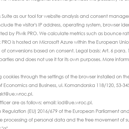
 Suite as our tool for website analysis and consent manage
ude the visitor's IP address, operating system, browser ident
ted by Piwik PRO. We calculate metrics such as bounce rate,
 PRO is hosted on Microsoft Azure within the European Union
of conversions based on consent. Legal basis: Art. 6 para. 1
parties and does not use it for its own purposes. More infor
ng cookies through the settings of the browser installed on t
 of Economics and Business, ul. Komandorska 118/120, 53-345 
takt@ue.wroc.pl.
ficer are as follows: email: iod@ue.wroc.pl.
Regulation (EU) 2016/679 of the European Parliament and of
 the processing of personal data and the free movement of s
 "a".