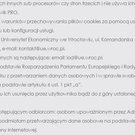
innych sub procesorów czy stron trzecich i nie używa ich 
wik PRO.
ia warunków przechowywania plików cookies za pomocą ust
ub konfiguracji usługi.
Uniwersytet Ekonomiczny we Wrocławiu, ul. Komandorska 11
8, e-mail: kontakt@ue.wroc.pl.
ych są następujące: email: iod@ue.wroc.pl.
tawie Rozporządzenia Parlamentu Europejskiego i Rady (UE
ązku z przetwarzaniem danych osobowych i w sprawie swob
odstawie artykułu 6 ust. 1 pkt „a”.
su ich usunięcia przez użytkownika bądź do z góry ustalon
stępującym odbiorcom: osobom upoważnionym przez Admi
podmiotom przetwarzającym dane osobowe na podstawie 
ny internetowej.